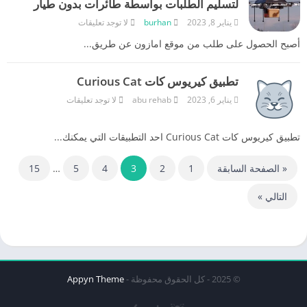
لتسليم الطلبات بواسطة طائرات بدون طيار
يناير 8, 2023
burhan
لا توجد تعليقات
أصبح الحصول على طلب من موقع امازون عن طريق...
تطبيق كيريوس كات Curious Cat
يناير 6, 2023
abu rehab
لا توجد تعليقات
تطبيق كيريوس كات Curious Cat احد التطبيقات التي يمكنك...
« الصفحة السابقة
1
2
3
4
5
…
15
التالي »
© 2025 - كل الحقوق محفوظة -
Appyn Theme