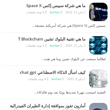
ما هي شركة سبيس إكس Space X
يناير 12, 2023
burhan
لا توجد تعليقات
سبيس إكس (Space X) هي شركة أمريكية مصنعة...
ما هي تقنية البلوك تشين Blockchain ؟
يناير 12, 2023
burhan
لا توجد تعليقات
لطالما سمعت عن البلوك تشين وما هي هذه...
كيف اسأل الذكاء الاصطناعي chat gpt
يناير 9, 2023
burhan
لا توجد تعليقات
التقنية اصبحت تبهرنا بجديدها يومًا بعد يوم فالذكاء...
أمازون تفوز بموافقة إدارة الطيران الفيدرالية