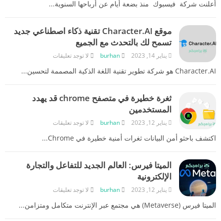
أعلنت شركة فيسبوك منذ بضعة أيام عن أرباحها السنوية...
موقع Character.AI تقنية ذكاء اصطناعي جديد
تسمح لك بالتحدث مع الجميع
يناير 14, 2023
burhan
لا توجد تعليقات
Character.AI هو شركة تطوير تقنية اللغة الذكية المصممة لتحسين...
ثغرة خطيرة في متصفح chrome قد يهدد
المستخدمين
يناير 12, 2023
burhan
لا توجد تعليقات
اكتشف باحثو أمن البيانات ثغرات أمنية خطيرة في Chrome...
الميتا فيرس: العالم الجديد للتفاعل والتجارة
الإلكترونية
يناير 12, 2023
burhan
لا توجد تعليقات
الميتا فيرس (Metaverse) هي مجتمع عبر الإنترنت متكامل ومتزامن...