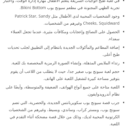
في لعبة طبخ الوجبات السريعة يتعلم الأطفال مهارة إدارة الوقت، واختبار
تجربة الطهي المجنونة في مطعم سبونج بوب Bikini Bottom.
وجود الشخصيات المحببة لدى الأطفال مثل Patrick Star, Sandy
Cheeks, Squidward وغيرهم من الشخصيات.
الحصول على النصائح وإعجابات ومكافآت مثيرة، عندما تجعل العملاء
سعداء.
إضافة المطاعم والمأكولات الجديدة بانتظام إلى التطبيق لجلب تحديات
طبخ أعلى.
رتداء الملابس المذهلة، وإنشاء الصورة الرمزية المخصصة بك للعبة.
حجم لعبة سبونج بوب صغير جدا، حيث لا يتطلب من اللاعب أن يقوم
بتوفير مساحة كبيرة لتشغيل اللعبة على الهاتف.
اللعبة متاحة على جميع أنواع الهواتف، الضعيفة والمتوسطة، وأيضًا على
نظام أندرويدوايفون.
جرب قصة سبونج بوب سكويربانتس الجديدة، والحصرية، التي تضم
سبونج بوب، ومستر كراب، وساندي، وبسيط، وغيرهم من الشخصيات
الكرتونية المحببة لديك، وذلك من خلال قصة مضحكة أثناء التقدم في
اللعبة.