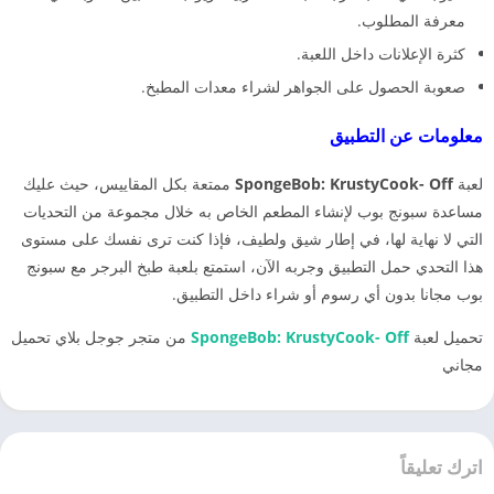
معرفة المطلوب.
كثرة الإعلانات داخل اللعبة.
صعوبة الحصول على الجواهر لشراء معدات المطبخ.
معلومات عن التطبيق
لعبة
SpongeBob: KrustyCook- Off
ممتعة بكل المقاييس، حيث عليك
مساعدة سبونج بوب لإنشاء المطعم الخاص به خلال مجموعة من التحديات
التي لا نهاية لها، في إطار شيق ولطيف، فإذا كنت ترى نفسك على مستوى
هذا التحدي حمل التطبيق وجربه الآن، استمتع بلعبة طبخ البرجر مع سبونج
بوب مجانا بدون أي رسوم أو شراء داخل التطبيق.
تحميل لعبة
SpongeBob: KrustyCook- Off
من متجر جوجل بلاي تحميل
مجاني
اترك تعليقاً