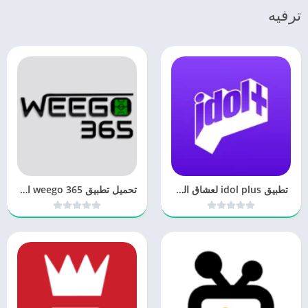
ترفيه
‏ تطبيق idol plus لعشاق الكيبوب
تحميل تطبيق weego 365 افضل تطبيق احصائيات كرة القدم