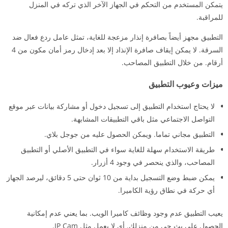
يتمكن المستخدم من التحكم في الجهاز الآخر الذي تركه في المنزل
للمراقبة.
التطبيق مجهز أيضاً بصافرة إنذار مزعجة للغاية، تمثل عامل ردع فعال ضد
السرقة. لا يمكن إيقاف صافرة الإنذاد إلا بعد إدخال رمز أمان مكون من 4
أرقام. من خلال التطبيق المصاحب.
ميزات وعيوب التطبيق
لا يحتاج استخدام التطبيق إلى تسجيل دخول أو مشاركة بيانات عبر موقع
التواصل الاجتماعي مثل باقي التطبيقات المشابهة.
التطبيق مجاني تماما. ويمكن الحصول عليه من جوجل بلاي.
طريقة الاستخدام سهلة للغاية سواء في التطبيق الأصلي أو التطبيق
المصاحب، والذي ينحصر في وجود 4 أزرار.
يمكن ضبط وضع التسجيل بداية من 10 ثوان حتى 5 دقائق، ليرصد الجهاز
أي حركة في نطاق رؤية الكاميرا.
يعيب التطبيق عدم وجود وظائف كاميرا الويب. بما يعني عدم إمكانية
الحصول على بث حي من منزلك. أي لا يعمل مثل IP Cam.