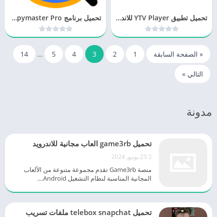
تحميل تطبيق YTV Player للاندرويد آخر تحديث
تحميل برنامج Spymaster Pro مجانا لَلاندرويد
« الصفحة السابقة
1
2
3
4
5
…
14
التالي »
مدونة
تحميل game3rb العاب مجانية للاندرويد
23 يونيو, 2024
منصة Game3rb تقدم مجموعة متنوعة من الألعاب
المجانية المناسبة لنظام التشغيل Android....
تحميل telebox snapchat ملفات تسريب