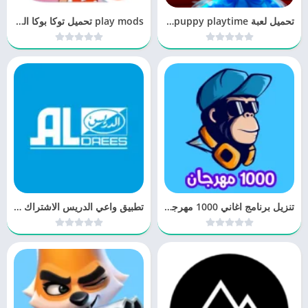
تحميل لعبة puppy playtime للاندرويد مجانا
play mods تحميل توكا بوكا التحديث الجديد
تنزيل برنامج اغاني 1000 مهرجان بدون نت
تطبيق واعي الدريس الاشتراك واستبدال النقاط