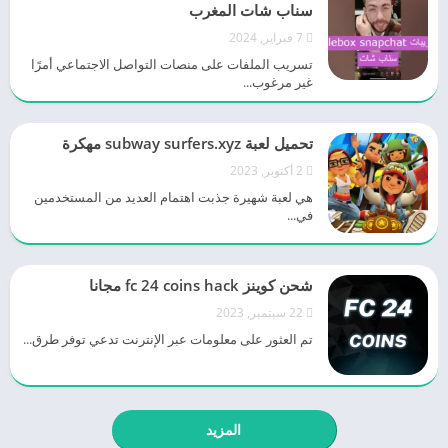
سناب شات المغرب
7 فبراير, 2024
تسريب الملفات على منصات التواصل الاجتماعي أمرًا
غير مرغوب...
تحميل لعبة subway surfers.xyz مهكرة
2 أكتوبر, 2023
هي لعبة شهيرة جذبت اهتمام العديد من المستخدمين
في...
شحن كوينز fc 24 coins hack مجانا
22 سبتمبر, 2023
تم العثور على معلومات عبر الإنترنت تدعي توفر طرق...
المزيد