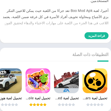
المستخدمين.
أخيرا، لعبة Boo Mod Apk تعد جزءًا من اللعبة حيث يمكن للاعبين التنكر
بزي الأشباح ومحاولة تخويف أفراد الأسرة في كل غرفة ضمن اللعبة، يعتمد
اللاعب في هذا الجزء من اللعبة على مهارات الاختباء والدهاء لتحقيق الفوز.
قراءة المزيد
التطبيقات ذات الصلة
تحميل لعبة Brawl Stars‏
تحميل لعبة need for speed most wanted للاندرويد
تحميل لعبة Attack Hole