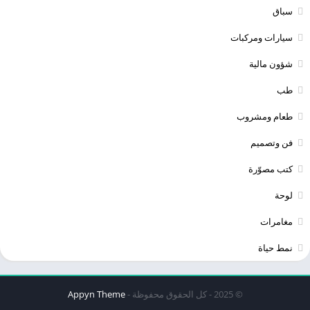
سباق
سيارات ومركبات
شؤون مالية
طب
طعام ومشروب
فن وتصميم
كتب مصوّرة
لوحة
مغامرات
نمط حياة
© 2025 - كل الحقوق محفوظة -
Appyn Theme