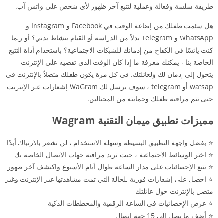
طريقة سلسة وفعالة وعملية لتتبع آخر ظهور لأي شخص على واتس آب.
هل سئمت طفلك من إضاعة الوقت في Facebook و Instagram و
WhatsApp و Telegram بدلاً من الدراسة أو القيام بنشاط بدني؟ أو ربما
كنت يائسًا في الكفاح من إدمانك للشبكات الاجتماعية؟ باستخدام أداة التتبع
الخاصة بنا ، يمكنك معرفة ما إذا كان الوقت الذي تقضيه على الإنترنت
يتحول إلى إدمان لك ولعائلتك. في كل مرة يكون طفلك متصلاً بالإنترنت في
watsap أو telegram ، سوف يرسل لك WaGram إشعارات عبر الإنترنت
حتى تتم مراقبة طفلك وحمايته من المحتالين.
مميزات تطبيق ميمان التقنية Wagram
⭐ بفضل واجهة التطبيق البسيطة وسهلة الاستخدام ، لن تشعر بالارتباك أبدًا
⭐ اختر الوسائط الاجتماعية ، حيث تريد مراقبة جهات الاتصال الخاصة بك
⭐ تتبع الإحصائيات على مدار الساعة طوال أيام الأسبوع واكتشف آخر ظهور
⭐ احصل على إشعارات فورية للحالة التي تمت مشاهدتها عبر الإنترنت وغير
متصل بالإنترنت حول عائلتك
⭐ عرض الإحصائيات في الساعة الرقمية والمخططات الذكية
⭐ أضف ما يصل إلى 15 جهة اتصال