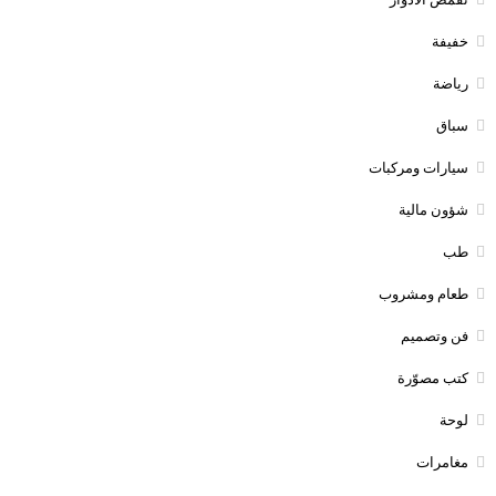
خفيفة
رياضة
سباق
سيارات ومركبات
شؤون مالية
طب
طعام ومشروب
فن وتصميم
كتب مصوّرة
لوحة
مغامرات