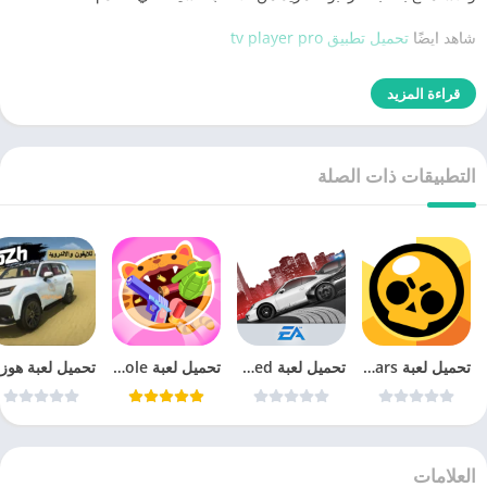
شاهد ايضًا
تحميل تطبيق tv player pro
قراءة المزيد
التطبيقات ذات الصلة
تحميل لعبة Brawl Stars‏
تحميل لعبة need for speed most wanted للاندرويد
تحميل لعبة Attack Hole
العلامات