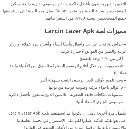
للاعبين الذين يتمتعون بأفضل ذاكرة وتقدم موسيقى جازية رائعة. يمكن
للمستخدمين شراء اللعبة من متجر Steam. يمثل هذه اللعبة التي يستحسنها
جميع المستخدمين بنسبة 100% من استعراضاتهم.
مميزات لعبة Larcin Lazer Apk
– حراس وناقلات عن بعد وأقفال وأيضًا أشباح وأشباح ليزر عملاق وأزرار
غريبة والكثير من العوائق لاختبار ذاكرتك!
– أكثر من 170 لوحة للتصفح
– قصة رويت من خلال أفلام الرسوم المتحركة (اسرق من الأغنياء وانقذ
قطتك!)
– وضع تلميح لأولئك الذين يريدون اللعب بسهولة أكبر
– 5 عوالم بأجواء مرئية وصوتية فريدة من نوعها
– مستويات مكافآت فائقة الصعوبة ، للاعبين الذين يتمتعون بأفضل ذاكرة
– موسيقى الجازي لإسعاد أذنيك
نكتمل مرة أخرى! نأمل أن تكونوا قد استمتعتم بلعبة Larcin Lazer Apk
على هواتفكم الذكية. شكرا لكم على الاستمرار في تحميل تطبيقاتنا
والاستمتاع بألعابنا. ترقبوا المزيد من الألعاب الشيقة في القادم!