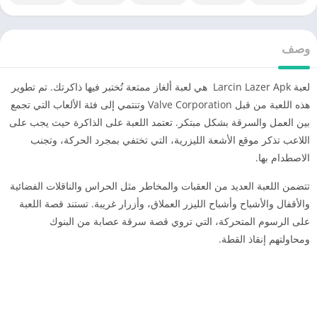
وصف
لعبة Larcin Lazer Apk هي لعبة ألغاز ممتعة تُختبر فيها ذاكرتك. تم تطوير
هذه اللعبة من قبل Valve Corporation وتنتمي إلى فئة الألعاب التي تجمع
بين العمل والسرقة بشكل مبتكر. تعتمد اللعبة على الذاكرة حيث يجب على
اللاعب تذكر موقع الأشعة الليزرية، التي تختفي بمجرد الحركة، وتجنب
الاصطدام بها.
تتضمن اللعبة العديد من العقبات والمخاطر مثل الحراس والناقلات الفضائية
والأقفال والأشباح وأشباح الليزر العملاق، وأزرار غريبة. تستند قصة اللعبة
على الرسوم المتحركة، التي تروي قصة سرقة عصابة من البنوك
ومحاولتهم إنقاذ القطة.