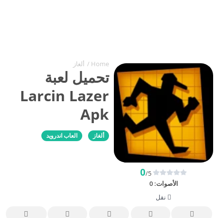
Home
/
ألغاز
تحميل لعبة
Larcin Lazer
Apk
ألغاز
العاب اندرويد
0
/5
الأصوات:
0
نقل