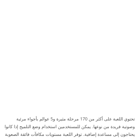
تحتوي اللعبة على أكثر من 170 مرحلة مثيرة و5 عوالم بأجواء مرئية
وصوتية فريدة من نوعها. يمكن للمستخدمين استخدام وضع التلميح إذا كانوا
يحتاجون إلى مساعدة إضافية. توفر اللعبة مستويات مكافآت فائقة الصعوبة