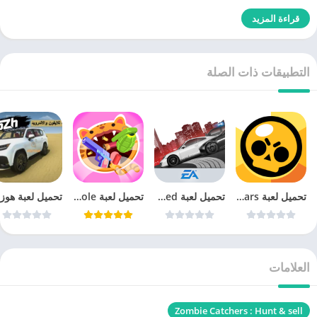
قراءة المزيد
التطبيقات ذات الصلة
تحميل لعبة Brawl Stars‏
تحميل لعبة need for speed most wanted للاندرويد
تحميل لعبة Attack Hole
العلامات
Zombie Catchers : Hunt & sell‏