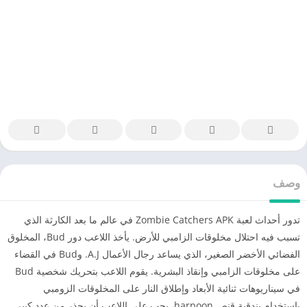
وصف
تدور أحداث لعبة Zombie Catchers APK في عالم ما بعد الكارثة الذي
تسبب فيه احتلال مخلوقات الزامبي للأرض. يأخذ اللاعب دور Bud، المخلوق
الفضائي الأخضر الصغير، الذي يساعد رجال الأعمال A.J. وBud في القضاء
على مخلوقات الزامبي وإنقاذ البشرية. يقوم اللاعب بتحريك شخصية Bud
في سيناريوهات ثنائية الأبعاد وإطلاق النار على المخلوقات الزومبي
باستخدام بندقية قنص harpoon. يجب على اللاعب أن يحذر من عدد كبير