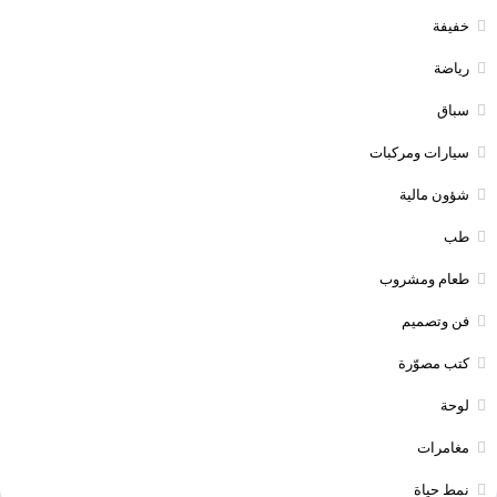
خفيفة
رياضة
سباق
سيارات ومركبات
شؤون مالية
طب
طعام ومشروب
فن وتصميم
كتب مصوّرة
لوحة
مغامرات
نمط حياة