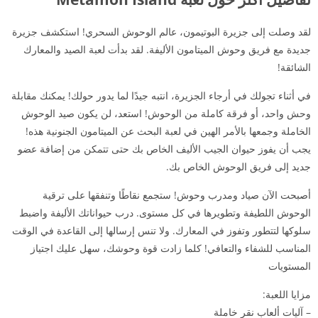
لقد وصلت إلى جزيرة البوتيمون، عالم الوحوش السحري! استكشف جزيرة
جديدة مع فريق وحوش الميتامون الأليفة. لقد بدأت لعبة الصيد والمعارك
الشائقة!
في أثناء تجولك في أرجاء الجزيرة، انتبه جيدًا لما يدور حولك! يمكنك مقابلة
وحش واحد، أو فرقة كاملة من الوحوش! استعد، لن يكون صيد الوحوش
الخاملة وجمعها بالأمر الهين في لعبة البحث عن الميتامون الجنونية هذه!
يجب أن يفوز حيوان الجيب الأليف الخاص بك حتى تتمكن من إضافة عضو
جديد إلى فريق الوحوش الخاص بك.
أصبحت الآن صياد ومدرب وحوش! ستجمع نقاطًا وتنفقها على ترقية
الوحوش اللطيفة وتطويرها في كل مستوى. درب حيواناتك الأليفة واضبط
سلوكها لتتطور وتفوز في المعارك. ولا تنس إرسالها إلى القاعدة في الوقت
المناسب للشفاء والتعافي! كلما زادت قوة وحوشك، سهل عليك اجتياز
المستويات
مزايا اللعبة:
– آليات ألعاب نقر خاملة