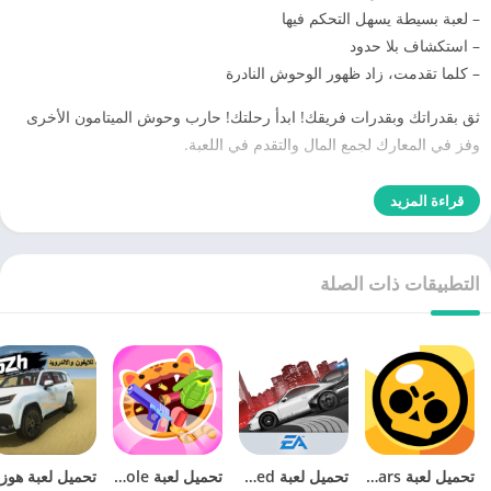
– لعبة بسيطة يسهل التحكم فيها
– استكشاف بلا حدود
– كلما تقدمت، زاد ظهور الوحوش النادرة
ثق بقدراتك وبقدرات فريقك! ابدأ رحلتك! حارب وحوش الميتامون الأخرى
وفز في المعارك لجمع المال والتقدم في اللعبة.
قراءة المزيد
التطبيقات ذات الصلة
تحميل لعبة Brawl Stars‏
تحميل لعبة need for speed most wanted للاندرويد
تحميل لعبة Attack Hole