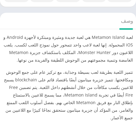
وصف
لعبة Metamon Island هي لعبة جديدة ومثيرة ومبتكرة لأجهزة Android و
iOS المحمولة. إنها لعبة لاعب واحد تتمحور حول نموذج اللعب لكسب. يلعب
اللاعبون دور Monster Hunter، المكلف باستكشاف جزيرة Metamon
الغامضة وتنمية مجموعتهم من الوحوش اللطيفة والفريدة من نوعها.
تتميز اللعبة بطريقة لعب بسيطة وجذابة، مع تركيز عام على جمع الوحوش
ومكافحتها. تتميز جزيرة ميتامون أيضًا باقتصاد قائم على blockchain يسمح
للاعبين بكسب مكافآت من خلال أنشطتهم داخل اللعبة. يتم تضمين Free
Fire أيضًا في تجربة Metamon Island، مما يسمح للاعبين بالاستمتاع
بإطلاق النار مع فريق Metamon الخاص بهم. بفضل أسلوب اللعب الممتع
والغامر، من المؤكد أن جزيرة ميتامون ستحقق نجاحًا كبيرًا مع اللاعبين من
جميع الأعمار.