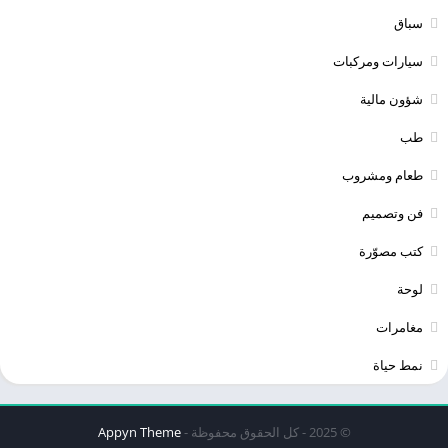
سباق
سيارات ومركبات
شؤون مالية
طب
طعام ومشروب
فن وتصميم
كتب مصوّرة
لوحة
مغامرات
نمط حياة
© 2025 - كل الحقوق محفوظة -
Appyn Theme