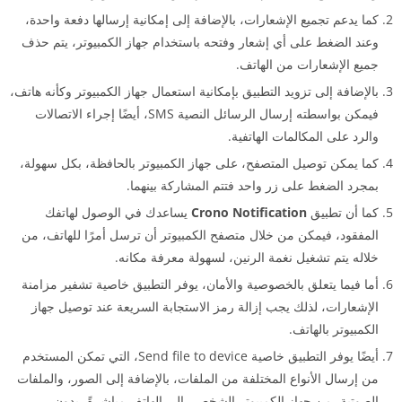
كما يدعم تجميع الإشعارات، بالإضافة إلى إمكانية إرسالها دفعة واحدة،
وعند الضغط على أي إشعار وفتحه باستخدام جهاز الكمبيوتر، يتم حذف
جميع الإشعارات من الهاتف.
بالإضافة إلى تزويد التطبيق بإمكانية استعمال جهاز الكمبيوتر وكأنه هاتف،
فيمكن بواسطته إرسال الرسائل النصية SMS، أيضًا إجراء الاتصالات
والرد على المكالمات الهاتفية.
كما يمكن توصيل المتصفح، على جهاز الكمبيوتر بالحافظة، بكل سهولة،
بمجرد الضغط على زر واحد فتتم المشاركة بينهما.
كما أن تطبيق
Crono Notification
يساعدك في الوصول لهاتفك
المفقود، فيمكن من خلال متصفح الكمبيوتر أن ترسل أمرًا للهاتف، من
خلاله يتم تشغيل نغمة الرنين، لسهولة معرفة مكانه.
أما فيما يتعلق بالخصوصية والأمان، يوفر التطبيق خاصية تشفير مزامنة
الإشعارات، لذلك يجب إزالة رمز الاستجابة السريعة عند توصيل جهاز
الكمبيوتر بالهاتف.
أيضًا يوفر التطبيق خاصية Send file to device، التي تمكن المستخدم
من إرسال الأنواع المختلفة من الملفات، بالإضافة إلى الصور، والملفات
الصوتية، من جهاز الكمبيوتر الشخصي إلى الهاتف مباشرةً، بدون