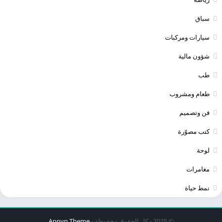
سباق
سيارات ومركبات
شؤون مالية
طب
طعام ومشروب
فن وتصميم
كتب مصوّرة
لوحة
مغامرات
نمط حياة
© 2025 - كل الحقوق محفوظة -
Appyn Theme