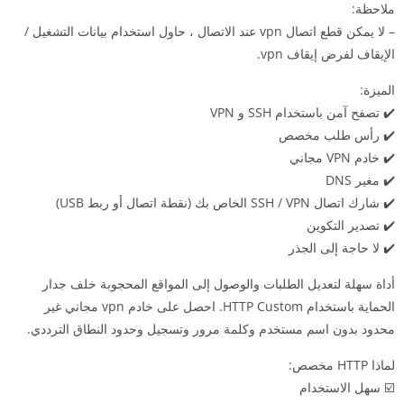
ملاحظة:
– لا يمكن قطع اتصال vpn عند الاتصال ، حاول استخدام بيانات التشغيل /
الإيقاف لفرض إيقاف vpn.
الميزة:
✔️ تصفح آمن باستخدام SSH و VPN
✔️ رأس طلب مخصص
✔️ خادم VPN مجاني
✔️ مغير DNS
✔️ شارك اتصال SSH / VPN الخاص بك (نقطة اتصال أو ربط USB)
✔️ تصدير التكوين
✔️ لا حاجة إلى الجذر
أداة سهلة لتعديل الطلبات والوصول إلى المواقع المحجوبة خلف جدار
الحماية باستخدام HTTP Custom. احصل على خادم vpn مجاني غير
محدود بدون اسم مستخدم وكلمة مرور وتسجيل وحدود النطاق الترددي.
لماذا HTTP مخصص:
☑️ سهل الاستخدام