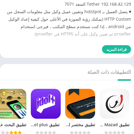
Tether 192.168.42.129 المنفذ 7071
◾️ يتصل العميل بـ hotstpot وتعيين عميل وكيل مثل معلومات السجل من
HTTP Custom (يمكنك رؤية الصورة في الأعلى حول كيفية إعداد الوكيل
من android ، إذا كنت تستخدم سطح المكتب ، فيرجى استخدام
proxifier ثم تعيين وكيل على أنه HTTPS في proxifier)
قراءة المزيد
التطبيقات ذات الصلة
تطبيق Yemen Mazad يمن مزاد
تطبيق مختصر لتلخيص الكتب
‏ تطبيق idol plus لعشاق الكيبوب
تطبيق الب