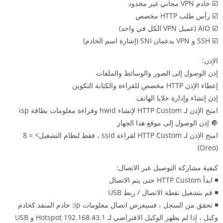
☑️ خادم VPN مجاني غير محدود
☑️ رأس طلب HTTP مخصص
☑️ AIO (عميل VPN الكل في واحد)
☑️ SSH و VPN يدعمان SNI (إشارة اسم الخادم)
الإذن:
إذن الوصول إلى الصور والوسائط والملفات
إعطاء الإذن HTTP مخصص للقراءة والكتابة التكوين
إذن إنشاء وإدارة خلايا الهاتف
امنح الإذن لـ HTTP Custom لإنشاء hwid وقراءة معلومات بطاقة isp
🔘 إذن الوصول إلى موقع هذا الجهاز
امنح الإذن لـ HTTP Custom لقراءة ssid ، فقط لنظام التشغيل> = 8
(Oreo)
كيفية مشاركة التوصيل عبر الاتصال:
◾️ ابدأ HTTP Custom حتى يتم الاتصال
◾️ قم بتشغيل نقطة الاتصال / ربط USB
◾️ تحقق من السجل ، فسيعرض اتصال معلومات ip: خادم المنفذ كخادم
وكيل ، إذا لم يظهر الوكيل الافتراضي لـ Hotspot 192.168.43.1 و USB