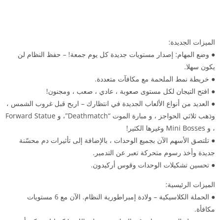
الميزات الجديدة:
● وضع المهام: إصدار مستويات جديدة كل يوم جمعة! – حفظ النظام لن
يكون سهلا.
● خريطة نمط الملحمة مع مكافآت متعددة.
● افتح التيجان لكل مستوى صعوبة ، عادي ، صعب ، ومجنون!
● العديد من أنواع الألعاب الجديدة في انتظارك – اربح قبل غروب الشمس ،
وذهب ثلاثي الحواجز ، و مبارة الموت “Deathmatch”، و Forward Statue
، و Mini Bosses وغيرها الكثير!
● تلتصق الأسهم الآن بجميع الوحدات ، بالإضافة إلى تأثيرات دم محسّنة
جديدة وأخذ رسوم متحركة تعبر عن التدمير.
● تحسين تشكيلات الوحدات وقوس أركيدون.
الميزات الرئيسية:
● الحملة الكلاسيكية – ولادة إمبراطورية النظام. الآن مع 6 مستويات
مكافأة.