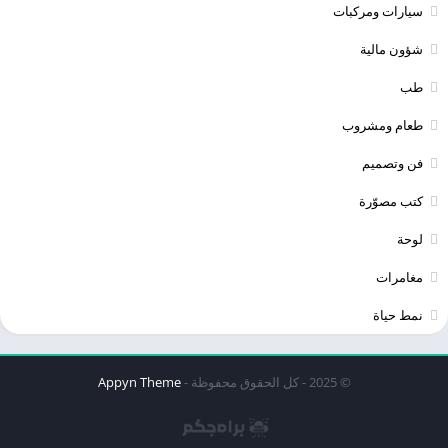
سيارات ومركبات
شؤون مالية
طب
طعام ومشروب
فن وتصميم
كتب مصوّرة
لوحة
مغامرات
نمط حياة
© 2025 - كل الحقوق محفوظة -
Appyn Theme