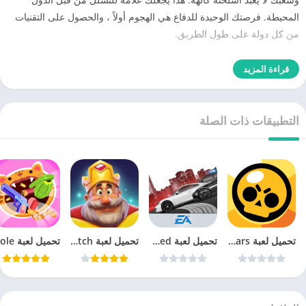
المحيطة. فرصتك الوحيدة للدفاع هي الهجوم أولاً ، والحصول على التقنيات
من كل دولة على طول الطريق.
قراءة المزيد
التطبيقات ذات الصلة
تحميل لعبة Brawl Stars‏
تحميل لعبة need for speed most wanted للاندرويد
تحميل لعبة Royal Match واكتشاف اهم اسرار اللعبة