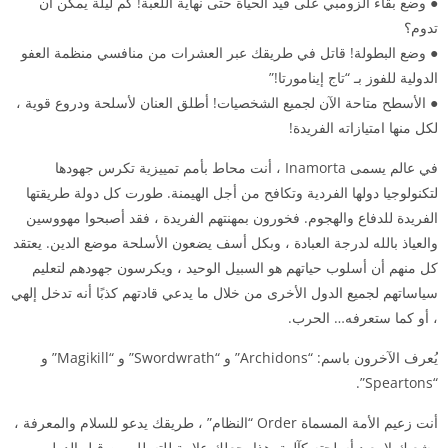
● وضع بقاء الزومبي على قيد الحياة حتى نهاية اللعبة! كم ليلة يمكن أن
تدوم؟
● وضع البطولة! قاتل في طريقك عبر العشرات من منافسي منظمة العفو
الدولية للفوز بـ “تاج إينامورتا!”
● الأسطح متاحة الآن لجميع الشخصيات! أطلق العنان لأسلحة ودروع قوية ،
لكل منها امتيازاته الفريدة!
في عالم يسمى Inamorta ، أنت محاط بأمم تمييزية تكرس جهودها
لتكنولوجيا دولها الفردية وتكافح من أجل الهيمنة. طورت كل دولة طريقتها
الفريدة للدفاع والهجوم. فخورون بمهنتهم الفريدة ، فقد أصبحوا مهووسين
والعياذ بالله لدرجة العبادة ، وبكل أسف يضعون الأسلحة موضع الدين. يعتقد
كل منهم أن أسلوب حياتهم هو السبيل الوحيد ، ويكرسون جهودهم لتعليم
سياساتهم لجميع الدول الأخرى من خلال ما يدعي قادتهم كذبًا أنه تدخل إلهي
، أو كما ستعرفه… الحرب.
يُعرف الآخرون باسم: “Archidons” و “Swordwrath” و “Magikill” و
“Speartons”.
أنت زعيم الأمة المسماة Order “النظام” ، طريقك يدعو للسلام والمعرفة ،
وشعبك لا يعبد أسلحته كآلهة. هذا يجعلك علامة للتسلل من قبل الدول