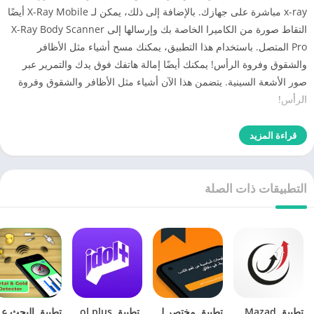
x-ray مباشرة على جهازك. بالإضافة إلى ذلك، يمكن لـ X-Ray Mobile أيضًا
التقاط صورة من الكاميرا الخاصة بك وإرسالها إلى X-Ray Body Scanner
Pro المتصل. باستخدام هذا التطبيق، يمكنك مسح أشياء مثل الأظافر
والشقوق وفروة الرأس! يمكنك أيضًا إمالة هاتفك فوق يدك والتمرير عبر
صور الأشعة السينية. يتضمن هذا الآن أشياء مثل الأظافر والشقوق وفروة
الرأس!
قراءة المزيد
التطبيقات ذات الصلة
تطبيق Yemen Mazad يمن مزاد
تطبيق مختصر لتلخيص الكتب
‏ تطبيق idol plus لعشاق الكيبوب
تطبيق الب