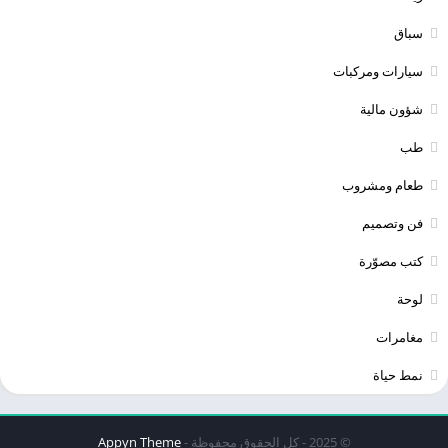
سباق
سيارات ومركبات
شؤون مالية
طب
طعام ومشروب
فن وتصميم
كتب مصوّرة
لوحة
مغامرات
نمط حياة
© 2025 - كل الحقوق محفوظة -
Appyn Theme