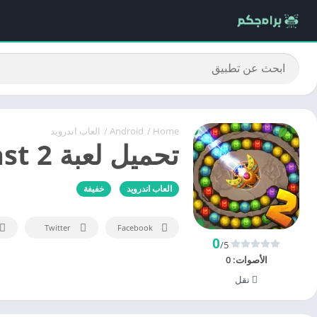
Home
/
Android
/
العاب اندرويد
تحميل لعبة Jungle Marble Blast 2
العاب اندرويد
خفيفة
Twitter
Facebook
0
/5
الأصوات:
0
نقل