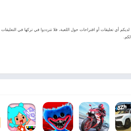
وا استمتعتم بتجربتكم للعبة Jungle Marble Blast 2. إذا كان لديكم أي تعليقات أو اقتراحات حول اللعبة، فلا تترددوا في تركها في ا
لكم.