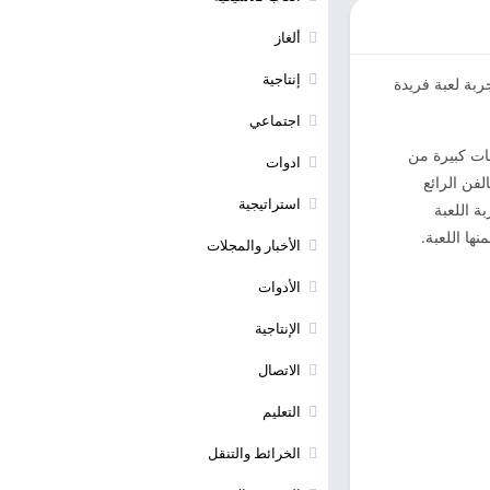
ألغاز
إنتاجية
م تصميمه بعناية فائقة لتوفير تجربة لعبة فريدة
اجتماعي
ات كبيرة من
ادوات
حتوي هذا التطبيق على 100 مشهد و 2000 مستوى مرح مختلفة ، والمزيد من المستويات ستأتي قريبًا. يتميز Jungle Marble Blast 2 بالفن الرائع
استراتيجية
ن العناصر الخاصة باللعبة مثل Lightning و FireBall و Hammer تمنح تجربة اللعبة
الأخبار والمجلات
الأدوات
الإنتاجية
الاتصال
التعليم
الخرائط والتنقل