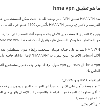
ما هو تطبيق hma vpn
يعد HMA VPN تطبيق VPN مميز ومفيد للغاية، حيث يمكن 
القرصنة والاختراق. ويتميز HMA VPN بأكثر من 1100 خادم حول العالم، بالإضافة إلى سرعات اتصال عالية جداً.
من المخاطر. كما يمكن الحصول عليه بتنزيل أحدث نسخة لـ HMA! Pro VPN لـ Android لإتاحة تجربة تصفح الإنترنت بسرية تامة.
HMA VPN يساعد على حماية هويتك الشخصية وإبقاء عيون المتطفلين 
آلاف أشخاص الآخرين الذين يثقون ب “HMA VPN” لإبقاء بياناتك خاصة وآمنة.
hma vpn ال HMA برو vpn سهل الإعداد, وفي وقت قصير
الخاص بك.
استخدام HMA برو VPN ل:
* تمتع بتصفح آمن على الإنترنت بعيداً عن القراصنة الذين يريدون سرقة 
* أمّن معلوماتك المهمة من القراصنة واللصوص عند الإتصال بالواي فاي الع
* تصفح بخصوصية
* و أكثر بكثير!