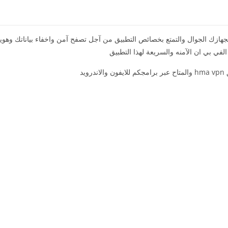
ك عدد كثيره من الاسباب التي تستوجب عليك تحميل تطبيق hma vpn لجهازك الجوال والتمتع بخصائص التطبيق من آجل تصفح آمن واخفاء بيا
لفي بي ان الآمنه والسريعة لهذا التطبيق
د