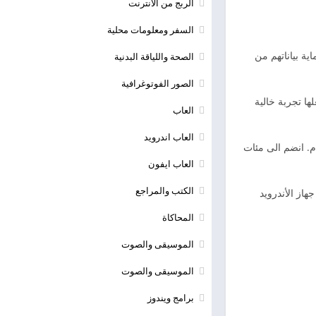
الربج من الانترنت
السفر ومعلومات محلية
ماية بياناتهم من
الصحة واللياقة البدنية
الصور الفوتوغرافية
 السهولة والأمان، ويتوفر بضمان استرداد الأموال خلال 30 يومًا، مما يجعلها تجربة خالية
العاب
العاب اندرويد
م. انضم الى مئات
العاب ايفون
الكتب والمراجع
جهاز الأندرويد
المحاكاة
الموسيقى والصوت
الموسيقى والصوت
برامج ويندوز