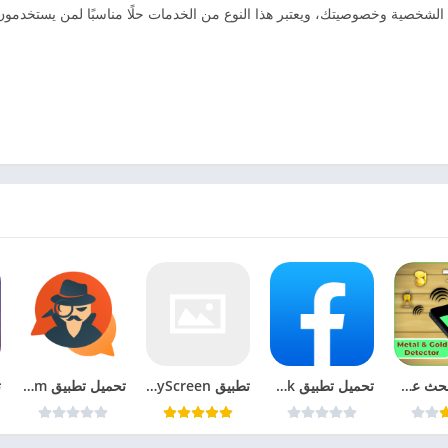
 وحماية بياناتك الشخصية وخصوصيتك، ويعتبر هذا النوع من الخدمات حلًا مناسبًا لمن يستخد
تطبيق البحث عن المعادن Metal And Gold Detecto
تحميل تطبيق Facebook آخر اصدار
تطبيق AnyScreen مشاركة شاشة الهاتف
تحميل تطبيق Wagram ميمان التقنية معرفة آخر ظهور في الواتساب