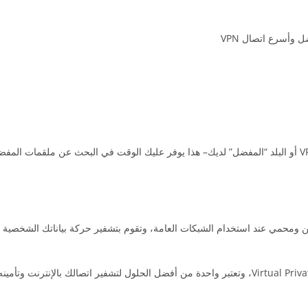
* “الملقم/السيرفر المفضل” الميزة تسمح لك وضع علامة على أي ملقم VPN أو البلد “المفضل” لديك– هذا يوفر عليك الوقت في البحث عن م
صال شبكي آمن ومحمي عند استخدام الشبكات العامة، وتقوم بتشفير حركة بياناتك الشخصية
تعني VPN “الشبكة الافتراضية الخاصة” وهو اختصار للمصطلح Virtual Private Network، وتعتبر واحدة من أفضل الحلول لتشفير اتصالك با