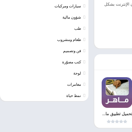
مون الإنترنت بشكل
سيارات ومركبات
شؤون مالية
طب
طعام ومشروب
فن وتصميم
كتب مصوّرة
لوحة
مغامرات
نمط حياة
تحميل تطبيق ماهر- منظومة الإدارة